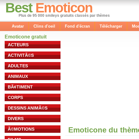
Best
Emoticon
Plus de 95 000 smileys gratuits classés par thèmes
Avatar
Clins d'oeil
Fond d'écran
Télécharger
Mod
Emoticone gratuit
ACTEURS
ACTIVITÃ©S
ADULTES
ANIMAUX
BÃ¢TIMENT
CORPS
DESSINS ANIMÃ©S
DIVERS
Emoticone du thème
Ã©MOTIONS